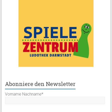
Abonniere den Newsletter
Vorname Nachname*