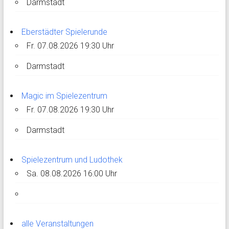
Darmstadt
Eberstädter Spielerunde
Fr. 07.08.2026 19:30 Uhr
Darmstadt
Magic im Spielezentrum
Fr. 07.08.2026 19:30 Uhr
Darmstadt
Spielezentrum und Ludothek
Sa. 08.08.2026 16:00 Uhr
alle Veranstaltungen