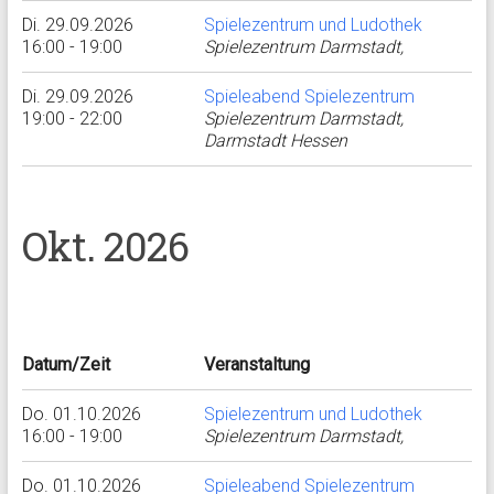
Di. 29.09.2026
Spielezentrum und Ludothek
16:00 - 19:00
Spielezentrum Darmstadt,
Di. 29.09.2026
Spieleabend Spielezentrum
19:00 - 22:00
Spielezentrum Darmstadt,
Darmstadt Hessen
Okt. 2026
Datum/Zeit
Veranstaltung
Do. 01.10.2026
Spielezentrum und Ludothek
16:00 - 19:00
Spielezentrum Darmstadt,
Do. 01.10.2026
Spieleabend Spielezentrum