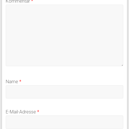
Kommentar
*
Name
*
E-Mail-Adresse
*