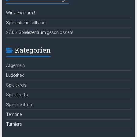
Wir ziehen um !
Spieleabend fällt aus
27.06. Spielezentrum geschlossen!
Kategorien
Allgemein
Ludothek
Spielekreis
Spieletreffs
Spielezentrum
Termine
Turniere