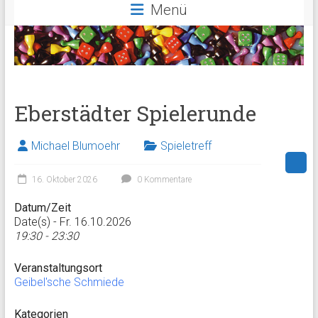
Menü
Eberstädter Spielerunde
Michael Blumoehr
Spieletreff
16. Oktober 2026
0 Kommentare
Datum/Zeit
Date(s) - Fr. 16.10.2026
19:30 - 23:30
Veranstaltungsort
Geibel'sche Schmiede
Kategorien