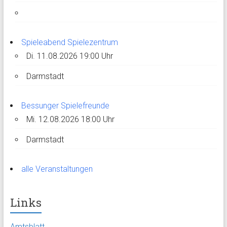
Spieleabend Spielezentrum
Di. 11.08.2026 19:00 Uhr
Darmstadt
Bessunger Spielefreunde
Mi. 12.08.2026 18:00 Uhr
Darmstadt
alle Veranstaltungen
Links
Amtsblatt