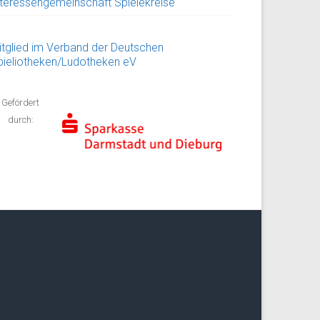
nteressengemeinschaft Spielekreise
itglied im Verband der Deutschen
pieliotheken/Ludotheken eV
Gefördert
durch: