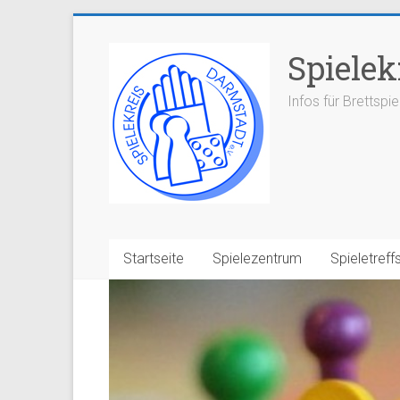
Zum
Inhalt
Spielek
springen
Infos für Brettspi
Startseite
Spielezentrum
Spieletreff