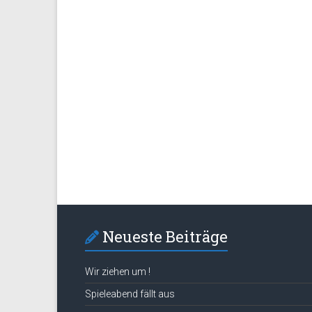
Neueste Beiträge
Wir ziehen um !
Spieleabend fällt aus