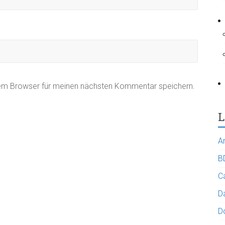
sem Browser für meinen nächsten Kommentar speichern.
L
A
B
C
Da
D