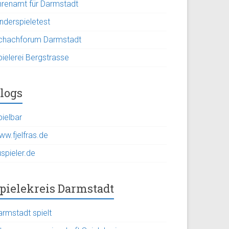
hrenamt für Darmstadt
inderspieletest
chachforum Darmstadt
pielerei Bergstrasse
logs
pielbar
ww.fjelfras.de
spieler.de
pielekreis Darmstadt
armstadt spielt