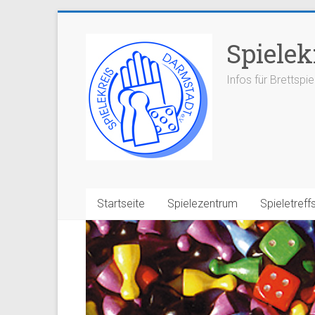
Zum
Inhalt
Spielek
springen
Infos für Brettspi
Startseite
Spielezentrum
Spieletreff