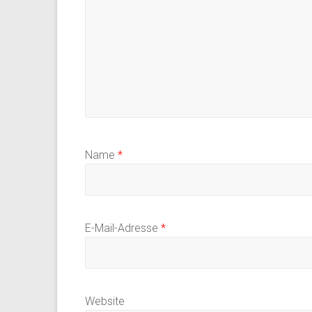
Name
*
E-Mail-Adresse
*
Website