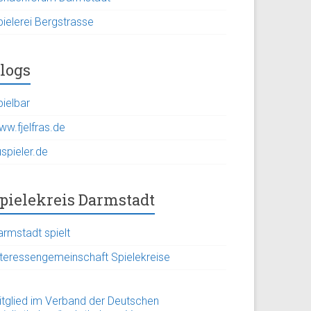
pielerei Bergstrasse
logs
pielbar
ww.fjelfras.de
spieler.de
pielekreis Darmstadt
armstadt spielt
nteressengemeinschaft Spielekreise
itglied im Verband der Deutschen