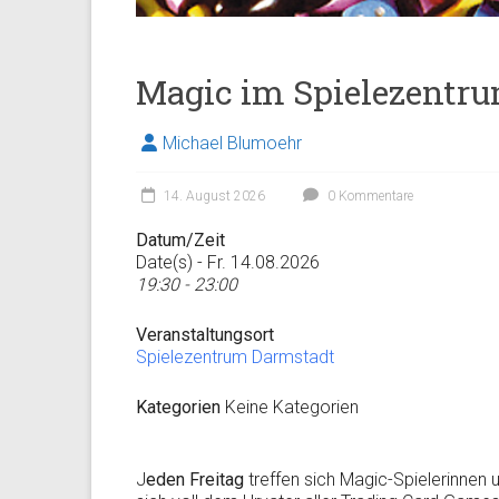
Magic im Spielezentr
Michael Blumoehr
14. August 2026
0 Kommentare
Datum/Zeit
Date(s) - Fr. 14.08.2026
19:30 - 23:00
Veranstaltungsort
Spielezentrum Darmstadt
Kategorien
Keine Kategorien
J
eden Freitag
treffen sich Magic-Spielerinnen 