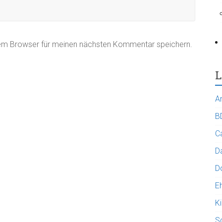
sem Browser für meinen nächsten Kommentar speichern.
L
A
B
C
Da
D
E
K
S