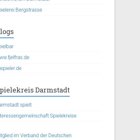
pielerei Bergstrasse
logs
pielbar
ww.fjelfras.de
spieler.de
pielekreis Darmstadt
armstadt spielt
nteressengemeinschaft Spielekreise
itglied im Verband der Deutschen