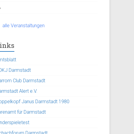
alle Veranstaltungen
inks
mtsblatt
DKJ Darmstadt
arrom Club Darmstadt
rmstadt Alert e.V.
oppelkopf Janus Darmstadt 1980
hrenamt für Darmstadt
inderspieletest
chachforum Darmstadt