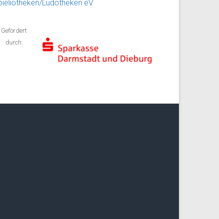
pieliotheken/Ludotheken eV
Gefördert
durch: