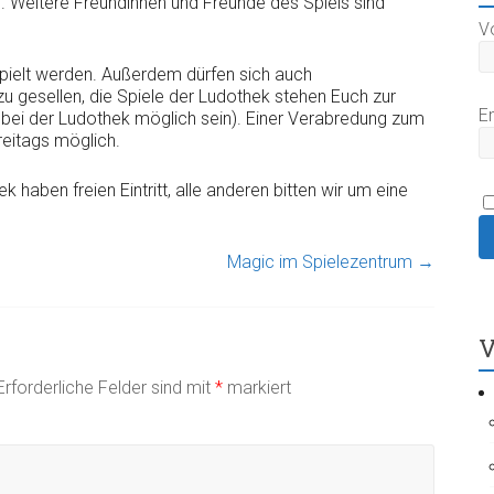
s. Weitere Freundinnen und Freunde des Spiels sind
V
pielt werden. Außerdem dürfen sich auch
 gesellen, die Spiele der Ludothek stehen Euch zur
E
e bei der Ludothek möglich sein). Einer Verabredung zum
reitags möglich.
k haben freien Eintritt, alle anderen bitten wir um eine
Magic im Spielezentrum
→
V
Erforderliche Felder sind mit
*
markiert