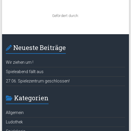
Gefördert durch:
Neueste Beiträge
Wir ziehen um !
Spieleabend fällt aus
27.06. Spielezentrum geschlossen!
Kategorien
Allgemein
Ludothek