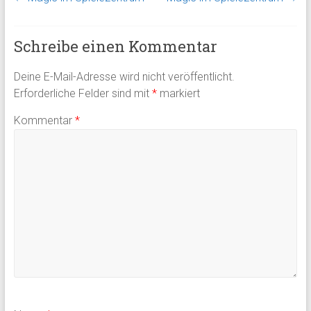
Schreibe einen Kommentar
Deine E-Mail-Adresse wird nicht veröffentlicht.
Erforderliche Felder sind mit
*
markiert
Kommentar
*