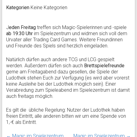
Kategorien
Keine Kategorien
J
eden Freitag
treffen sich Magic-Spielerinnen und -spiele
ab 19:30 Uhr
im Spielezentrum und widmen sich voll dem
Urvater aller Trading Card Games. Weitere Freundinnen
und Freunde des Spiels sind herzlich eingeladen.
Natürlich dürfen auch andere TCG und LCG gespielt
werden. Außerdem dürfen sich auch
Brettspielefreunde
gerne am Freitagabend dazu gesellen, die Spiele der
Ludothek stehen Euch zur Verfügung (es wird aber vorerst
keine Ausleihe bei der Ludothek möglich sein). Einer
Verabredung zum Spieleabend im Spielezentrum ist damit
auch freitags möglich.
Es gilt die übliche Regelung: Nutzer der Ludothek haben
freien Eintritt, alle anderen bitten wir um eine Spende von
1,-€ als Eintritt.
←
Magic im Spielezentrum
Magic im Spielezentrum
→