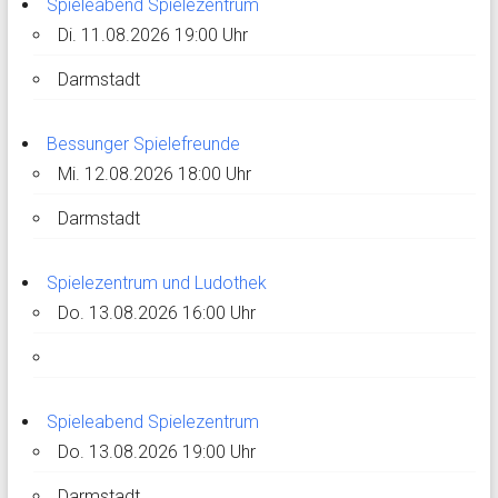
Spieleabend Spielezentrum
Di. 11.08.2026 19:00 Uhr
Darmstadt
Bessunger Spielefreunde
Mi. 12.08.2026 18:00 Uhr
Darmstadt
Spielezentrum und Ludothek
Do. 13.08.2026 16:00 Uhr
Spieleabend Spielezentrum
Do. 13.08.2026 19:00 Uhr
Darmstadt