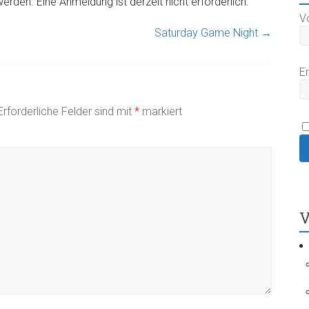
erden. Eine Anmeldung ist derzeit nicht erforderlich.
V
Saturday Game Night
→
E
Erforderliche Felder sind mit
*
markiert
V