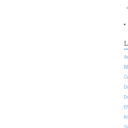
L
A
B
C
Da
D
E
K
S