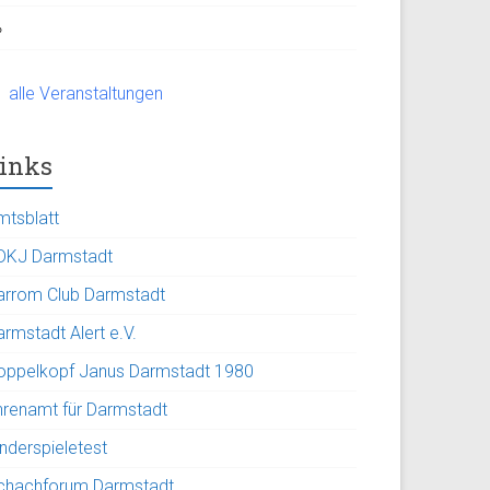
alle Veranstaltungen
inks
mtsblatt
DKJ Darmstadt
arrom Club Darmstadt
rmstadt Alert e.V.
oppelkopf Janus Darmstadt 1980
hrenamt für Darmstadt
inderspieletest
chachforum Darmstadt