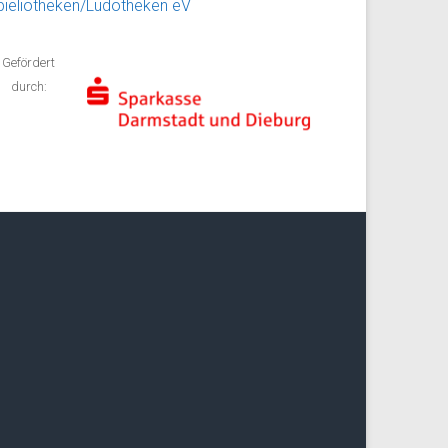
pieliotheken/Ludotheken eV
Gefördert
durch: