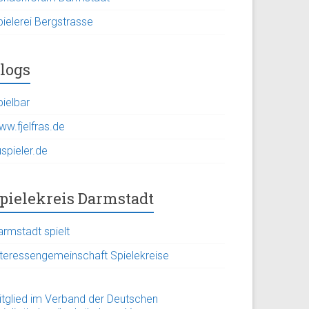
pielerei Bergstrasse
logs
pielbar
ww.fjelfras.de
spieler.de
pielekreis Darmstadt
armstadt spielt
nteressengemeinschaft Spielekreise
itglied im Verband der Deutschen