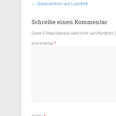
←
Spielezentrum und Ludothek
Schreibe einen Kommentar
Deine E-Mail-Adresse wird nicht veröffentlicht.
Kommentar
*
Name
*