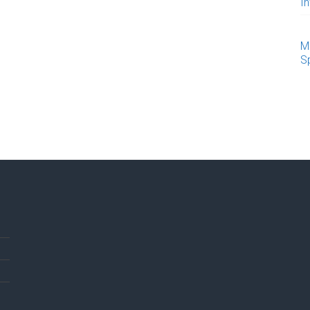
I
M
S