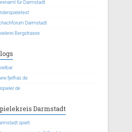
hrenamt für Darmstadt
inderspieletest
chachforum Darmstadt
pielerei Bergstrasse
logs
pielbar
ww.fjelfras.de
spieler.de
pielekreis Darmstadt
armstadt spielt