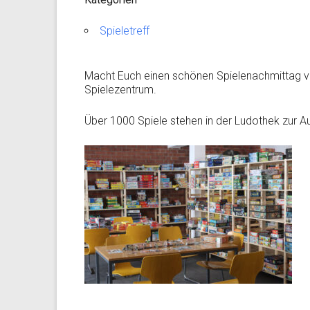
Spieletreff
Macht Euch einen schönen Spielenachmittag vie
Spielezentrum.
Über 1000 Spiele stehen in der Ludothek zur Au