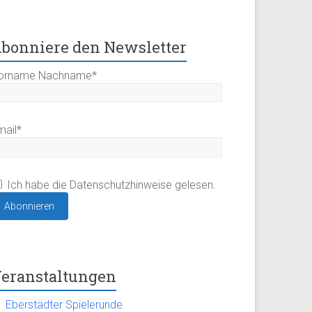
bonniere den Newsletter
orname Nachname*
mail*
Ich habe die Datenschutzhinweise gelesen.
eranstaltungen
Eberstädter Spielerunde