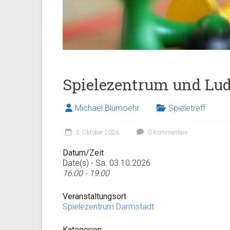
Spielezentrum und Lu
Michael Blumoehr
Spieletreff
3. Oktober 2026
0 Kommentare
Datum/Zeit
Date(s) - Sa. 03.10.2026
16:00 - 19:00
Veranstaltungsort
Spielezentrum Darmstadt
Kategorien