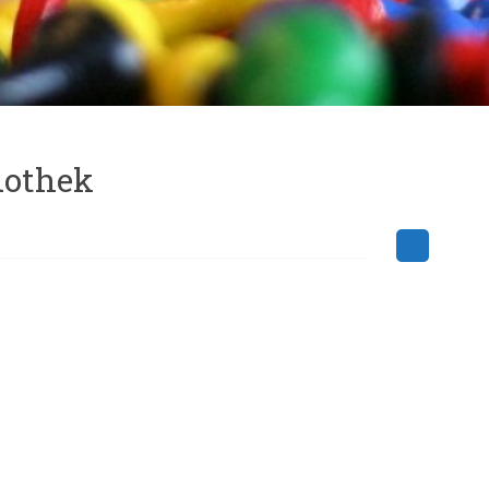
dothek