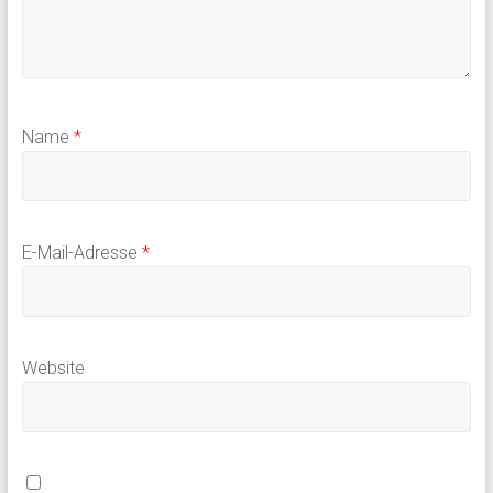
Name
*
E-Mail-Adresse
*
Website