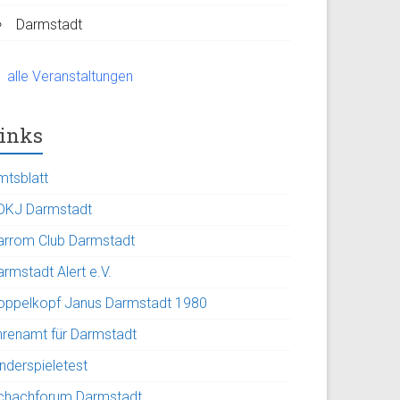
Darmstadt
alle Veranstaltungen
inks
mtsblatt
DKJ Darmstadt
arrom Club Darmstadt
rmstadt Alert e.V.
oppelkopf Janus Darmstadt 1980
hrenamt für Darmstadt
inderspieletest
chachforum Darmstadt