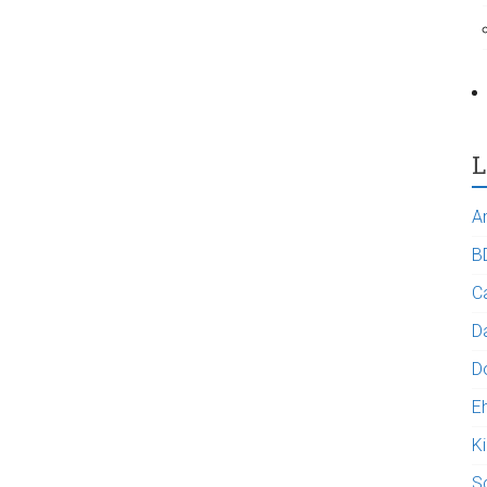
L
A
B
C
Da
D
E
K
S