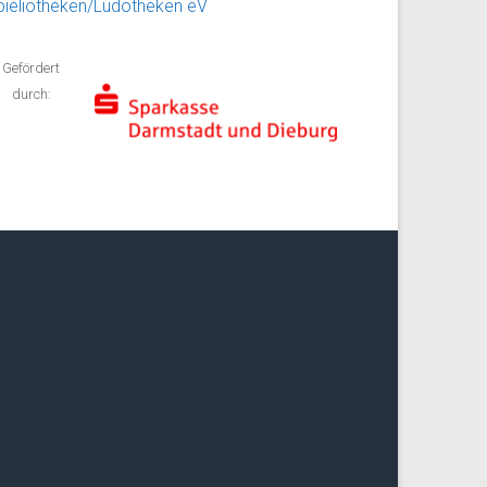
pieliotheken/Ludotheken eV
Gefördert
durch: