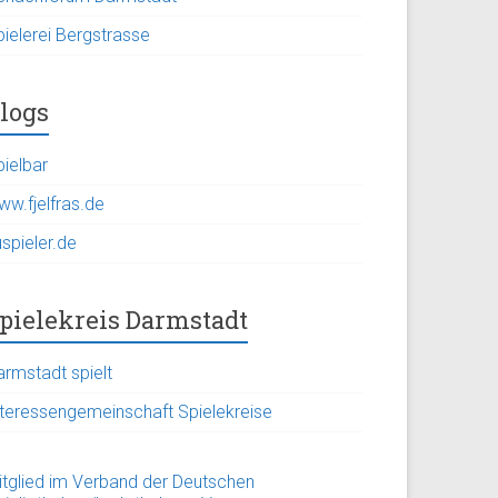
pielerei Bergstrasse
logs
pielbar
ww.fjelfras.de
spieler.de
pielekreis Darmstadt
armstadt spielt
nteressengemeinschaft Spielekreise
itglied im Verband der Deutschen