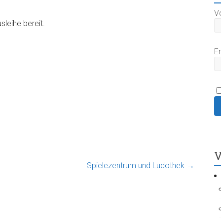
V
sleihe bereit.
E
V
Spielezentrum und Ludothek
→