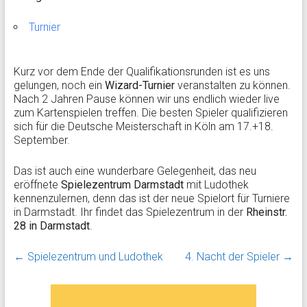
Turnier
Kurz vor dem Ende der Qualifikationsrunden ist es uns
gelungen, noch ein
Wizard-Turnier
veranstalten zu können.
Nach 2 Jahren Pause können wir uns endlich wieder live
zum Kartenspielen treffen. Die besten Spieler qualifizieren
sich für die Deutsche Meisterschaft in Köln am 17.+18.
September.
Das ist auch eine wunderbare Gelegenheit, das neu
eröffnete
Spielezentrum Darmstadt
mit Ludothek
kennenzulernen, denn das ist der neue Spielort für Turniere
in Darmstadt. Ihr findet das Spielezentrum in der
Rheinstr.
28 in Darmstadt
.
←
Spielezentrum und Ludothek
4. Nacht der Spieler
→