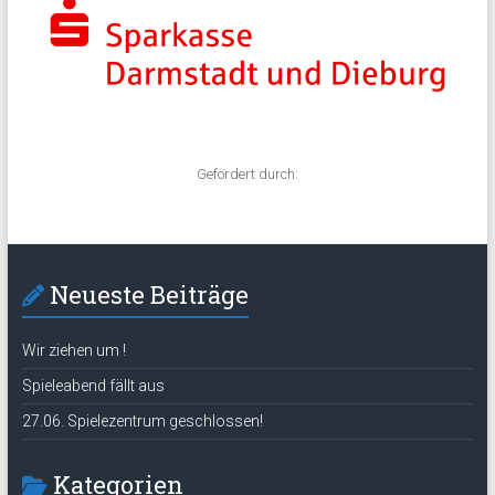
Gefördert durch:
Neueste Beiträge
Wir ziehen um !
Spieleabend fällt aus
27.06. Spielezentrum geschlossen!
Kategorien