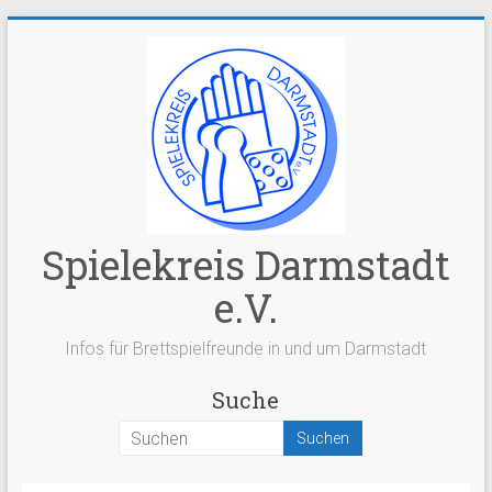
Zum
Inhalt
springen
Spielekreis Darmstadt
e.V.
Infos für Brettspielfreunde in und um Darmstadt
Suche