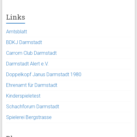
Links
Amtsblatt
BDKJ Darmstadt
Carrom Club Darmstadt
Darmstadt Alert e.V.
Doppelkopf Janus Darmstadt 1980
Ehrenamt für Darmstadt
Kinderspieletest
Schachforum Darmstadt
Spielerei Bergstrasse