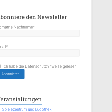
bonniere den Newsletter
orname Nachname*
mail*
Ich habe die Datenschutzhinweise gelesen.
eranstaltungen
Spielezentrum und Ludothek