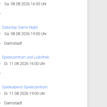
Sa. 08.08.2026 16:00 Uhr
Saturday Game Night
Sa. 08.08.2026 19:00 Uhr
Darmstadt
Spielezentrum und Ludothek
Di. 11.08.2026 16:00 Uhr
Spieleabend Spielezentrum
Di. 11.08.2026 19:00 Uhr
Darmstadt