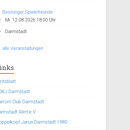
Bessunger Spielefreunde
Mi. 12.08.2026 18:00 Uhr
Darmstadt
alle Veranstaltungen
inks
mtsblatt
DKJ Darmstadt
arrom Club Darmstadt
rmstadt Alert e.V.
oppelkopf Janus Darmstadt 1980