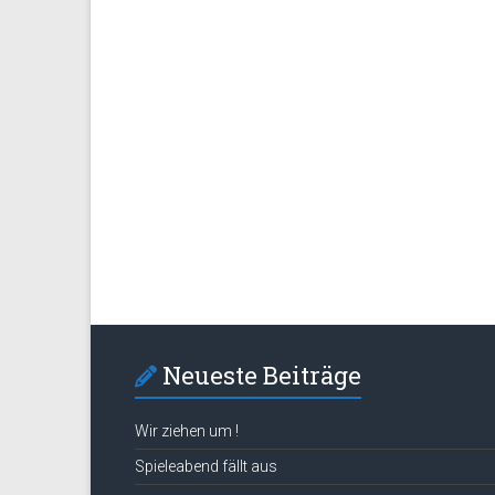
Neueste Beiträge
Wir ziehen um !
Spieleabend fällt aus