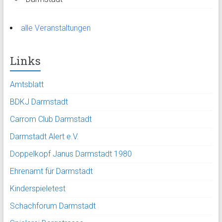
alle Veranstaltungen
Links
Amtsblatt
BDKJ Darmstadt
Carrom Club Darmstadt
Darmstadt Alert e.V.
Doppelkopf Janus Darmstadt 1980
Ehrenamt für Darmstadt
Kinderspieletest
Schachforum Darmstadt