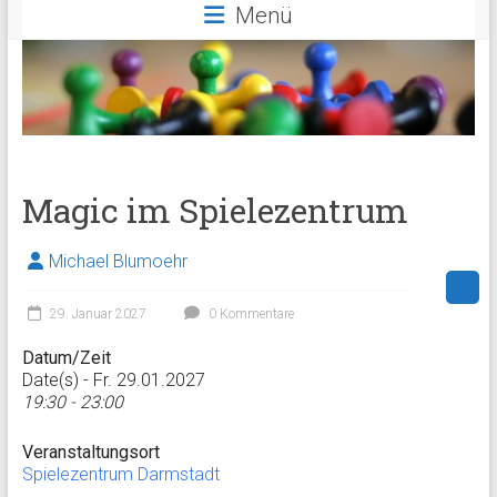
Menü
Magic im Spielezentrum
Michael Blumoehr
29. Januar 2027
0 Kommentare
Datum/Zeit
Date(s) - Fr. 29.01.2027
19:30 - 23:00
Veranstaltungsort
Spielezentrum Darmstadt