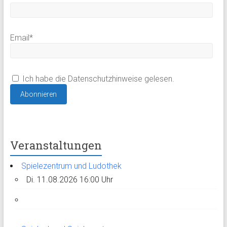
Email*
Ich habe die Datenschutzhinweise gelesen.
Veranstaltungen
Spielezentrum und Ludothek
Di. 11.08.2026 16:00 Uhr