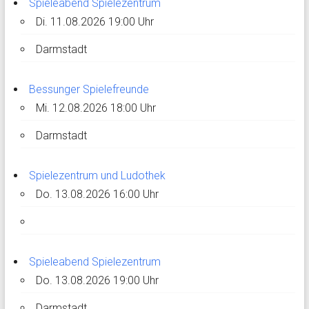
Spieleabend Spielezentrum
Di. 11.08.2026 19:00 Uhr
Darmstadt
Bessunger Spielefreunde
Mi. 12.08.2026 18:00 Uhr
Darmstadt
Spielezentrum und Ludothek
Do. 13.08.2026 16:00 Uhr
Spieleabend Spielezentrum
Do. 13.08.2026 19:00 Uhr
Darmstadt