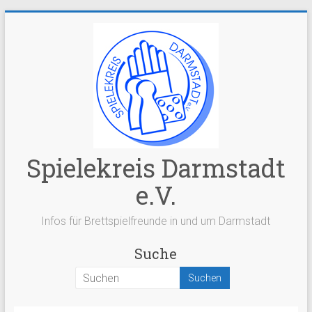
Zum
Inhalt
springen
Spielekreis Darmstadt
e.V.
Infos für Brettspielfreunde in und um Darmstadt
Suche